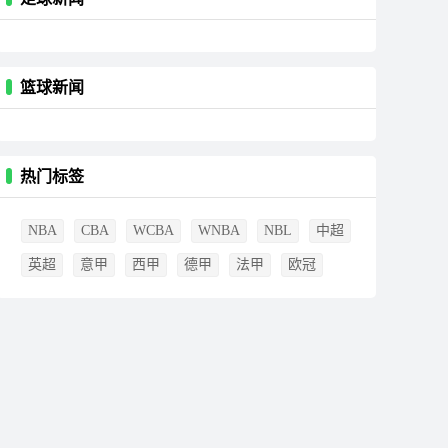
篮球新闻
热门标签
NBA
CBA
WCBA
WNBA
NBL
中超
英超
意甲
西甲
德甲
法甲
欧冠