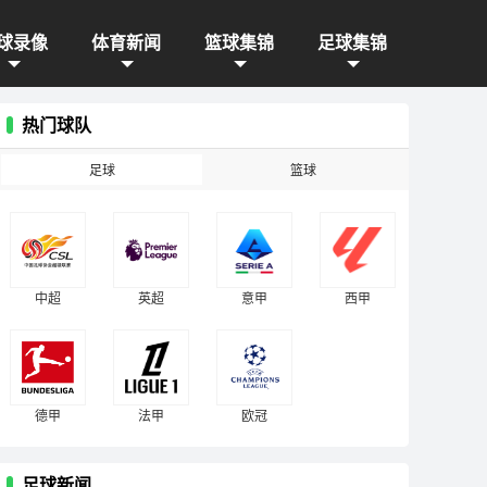
球录像
体育新闻
篮球集锦
足球集锦
热门球队
足球
篮球
中超
英超
意甲
西甲
德甲
法甲
欧冠
足球新闻