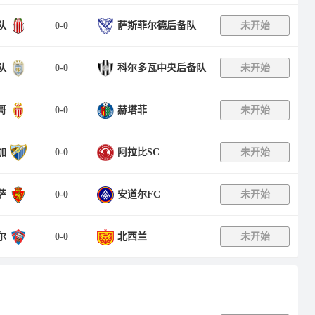
队
0
-
0
萨斯菲尔德后备队
未开始
队
0
-
0
科尔多瓦中央后备队
未开始
哥
0
-
0
赫塔菲
未开始
加
0
-
0
阿拉比SC
未开始
萨
0
-
0
安道尔FC
未开始
尔
0
-
0
北西兰
未开始