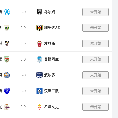
者
0
-
0
乌尔姆
未开始
斯
0
-
0
梅里达AD
未开始
特
0
-
0
埃登斯
未开始
里
0
-
0
奥德阿库
未开始
湾
0
-
0
波尔多
未开始
者
0
-
0
汉堡二队
未开始
足
0
-
0
希洪女足
未开始