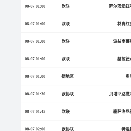
08-07 01:00
欧联
萨尔茨堡红
08-07 01:00
欧联
林肯红
08-07 01:00
欧联
波兹南莱
08-07 01:00
欧联
赫拉德
08-07 01:00
德地区
奥
08-07 01:30
欧协联
贝塔耶路撒
08-07 01:45
欧联
塞萨洛尼
08-07 02:00
欧协联
特温