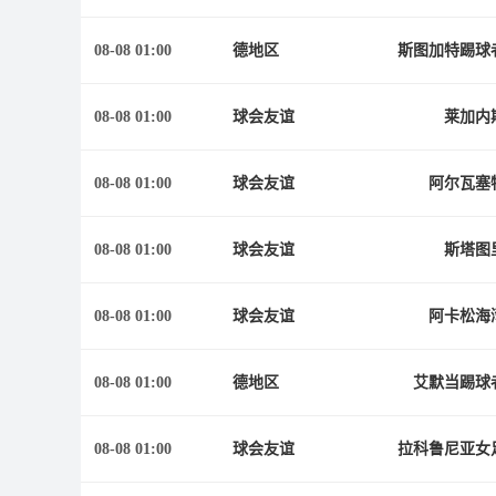
08-08 01:00
德地区
斯图加特踢球
08-08 01:00
球会友谊
莱加内
08-08 01:00
球会友谊
阿尔瓦塞
08-08 01:00
球会友谊
斯塔图
08-08 01:00
球会友谊
阿卡松海
08-08 01:00
德地区
艾默当踢球
08-08 01:00
球会友谊
拉科鲁尼亚女