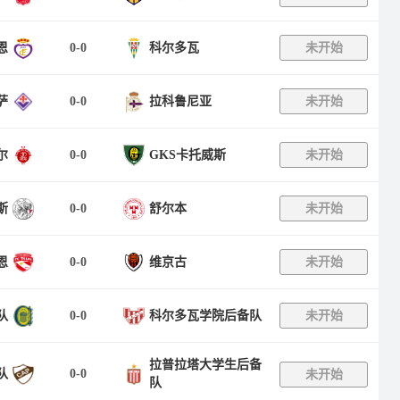
恩
0
-
0
科尔多瓦
未开始
萨
0
-
0
拉科鲁尼亚
未开始
尔
0
-
0
GKS卡托威斯
未开始
斯
0
-
0
舒尔本
未开始
恩
0
-
0
维京古
未开始
队
0
-
0
科尔多瓦学院后备队
未开始
拉普拉塔大学生后备
队
0
-
0
未开始
队